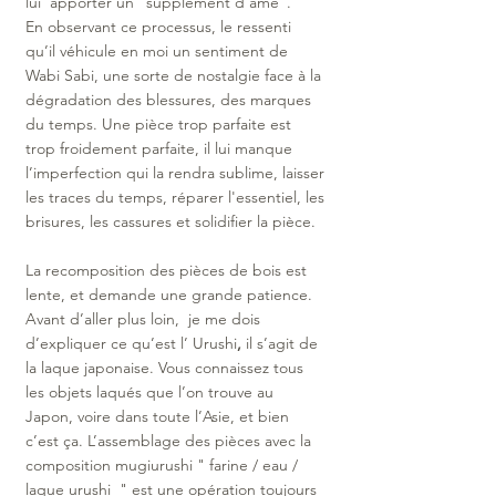
lui  apporter un "supplément d’âme".
En observant ce processus, le ressenti 
qu’il véhicule en moi un sentiment de 
Wabi Sabi
, une sorte de nostalgie face à la 
dégradation des blessures, des marques 
du temps. Une pièce trop parfaite est 
trop froidement parfaite, il lui manque 
l’imperfection qui la rendra sublime, laisser 
les traces du temps, réparer l'essentiel, les 
brisures, les cassures et solidifier la pièce.
La recomposition des pièces de bois est 
lente, et demande une grande patience. 
Avant d’aller plus loin,  je me dois 
d’expliquer ce qu’est l’ 
Urushi
, 
il s’agit de 
la laque japonaise. Vous connaissez tous 
les objets laqués que l’on trouve au 
Japon, voire dans toute l’Asie, et bien 
c’est ça. L’assemblage des pièces avec la  
composition mugiurushi " farine / eau / 
laque urushi  " est une opération toujours 