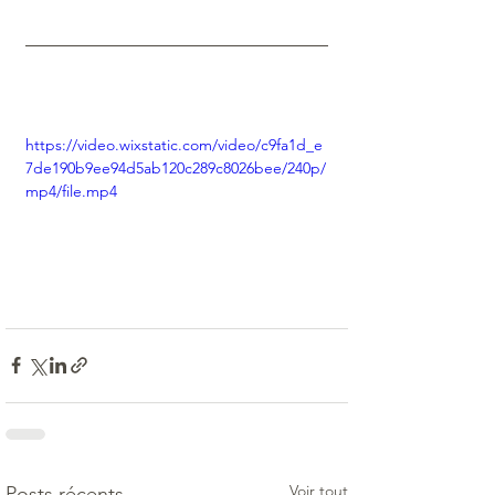
https://video.wixstatic.com/video/c9fa1d_e
7de190b9ee94d5ab120c289c8026bee/240p/
mp4/file.mp4
Voir tout
Posts récents