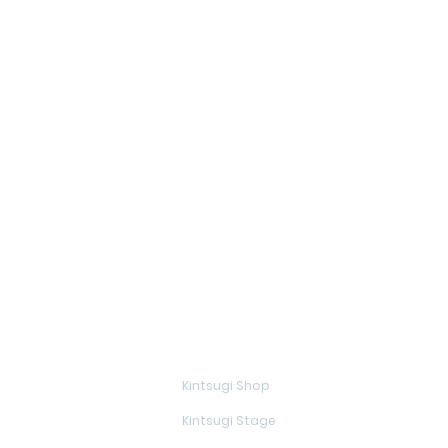
En savoir plus
Kintsugi Shop
Kintsugi Stage