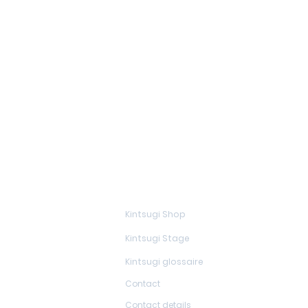
En savoir plus
Kintsugi Shop
Kintsugi Stage
Kintsugi glossaire
Contact
Contact details