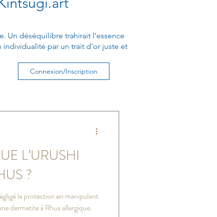
Kintsugi.art
. Un déséquilibre trahirait l'essence
ndividualité par un trait d’or juste et
Connexion/Inscription
QUE L’URUSHI
HUS ?
égligé la protection en manipulant
une dermatite à Rhus allergique.