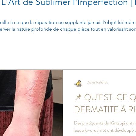
 L'Art de Sublimer l'Imperfection | 
eille à ce que la réparation ne supplante jamais l’objet lui-même
erver la nature profonde de chaque pièce tout en valorisant son i
Didier Fallières
📌 QU’EST-CE 
DERMATITE À R
Des pratiquants du Kintsugi ont n
laque ki-urushi et ont développé 