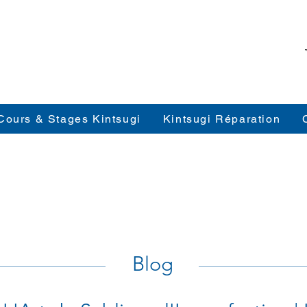
Cours & Stages Kintsugi
Kintsugi Réparation
Blog