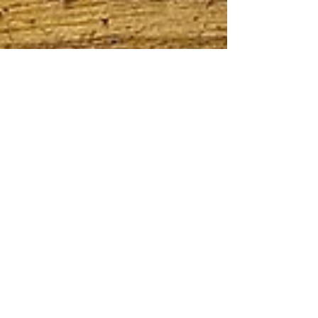
Didier Fallières
FABRICATION TAIKI
ARTISANALE