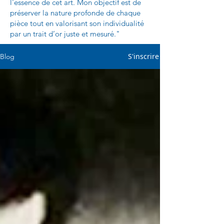
l'essence de cet art. Mon objectif est de
préserver la nature profonde de chaque
pièce tout en valorisant son individualité
par un trait d’or juste et mesuré."
S'inscrire
Blog