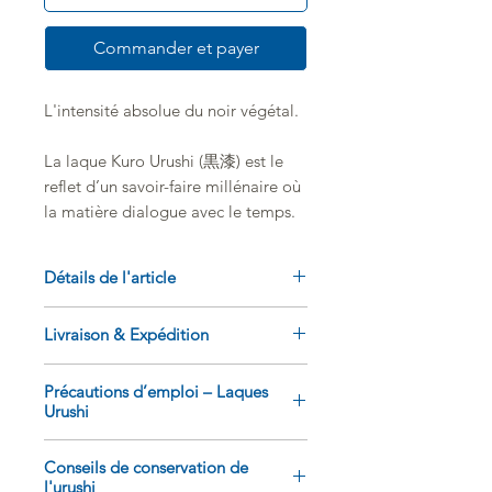
Commander et payer
L'intensité absolue du noir végétal.
La laque Kuro Urushi (黒漆) est le
reflet d’un savoir-faire millénaire où
la matière dialogue avec le temps.
Issue de la sève pure de l'arbre à
laque (Urushi), cette laque noire
Détails de l'article
traditionnelle n'est pas le produit
d'un pigment de carbone
Caractéristiques
Livraison & Expédition
synthétique, mais le résultat d'une
Teinte
: Noir profond, obtenu par
alchimie naturelle : le brassage
oxydation naturelle du fer
Livraison en France, Belgique,
minutieux de la sève brute avec des
Origine :
Japon
Précautions d’emploi – Laques
Luxembourg, Suisse, Italie, Espagne
Urushi
oxydes de fer.
Usage
: Idéal pour le Naka-nuri
et dans toute l’Europe
(couches intermédiaires), le
Toutes les commandes sont
Les laques
urushi
, issues de la sève
travail des contrastes et les
En polymérisant lentement au cœur
Conseils de conservation de
expédiées depuis Bordeaux, en
du laquier (
Toxicodendron
l'urushi
restaurations d'art
du muro/ Furo (la chambre