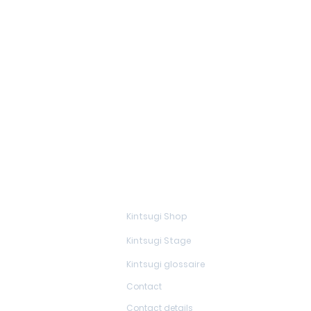
En savoir plus
Kintsugi Shop
Kintsugi Stage
Kintsugi glossaire
Contact
Contact details