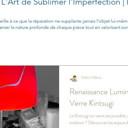
 L'Art de Sublimer l'Imperfection | 
eille à ce que la réparation ne supplante jamais l’objet lui-même
erver la nature profonde de chaque pièce tout en valorisant son i
Didier Fallières
Renaissance Lumin
Verre Kintsugi
Le Kintsugi sur verre est possible,
tradition ? Découvrez les enjeux d