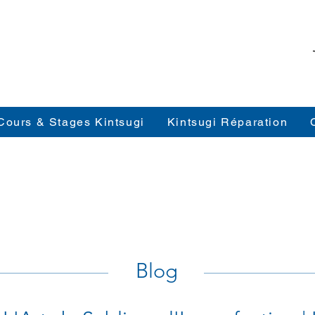
Cours & Stages Kintsugi
Kintsugi Réparation
Blog