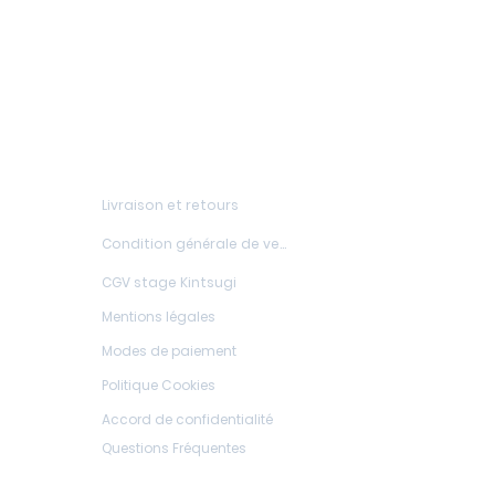
Ajouter au panier
Ajouter au panier
Ajouter au panier
Ajouter au panier
FAQs
Livraison et retours
Condition générale de vente
CGV stage Kintsugi
Mentions légales
Modes de paiement
Politique Cookies
Accord de confidentialité
Questions Fréquentes