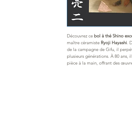
Découvrez ce
bol à thé Shino exc
maître céramiste
Ryoji Hayashi
. 
de la campagne de Gifu, il perpét
plusieurs générations. À 80 ans, 
pièce à la main, offrant des œuvr
Cette pièce artisanale est propo
esthétique simple et fidèle à l’es