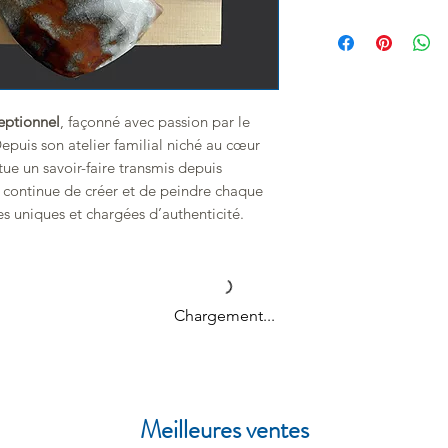
État : cassé en 
Livraison en France
Dimensions : hau
Italie, Espagne et d
cm
Toutes les command
Provenance : Ja
Bordeaux, en France
eptionnel
, façonné avec passion par le
Nous expédions nos l
Depuis son atelier familial niché au cœur
poudres et accessoir
ue un savoir-faire transmis depuis
les commandes sont
il continue de créer et de peindre chaque
suivi.
es uniques et chargées d’authenticité.
🚚
Livraison offer
sée
sans boîte en paulownia
, reflet d’une
Expédition le j
prit du Japon traditionnel.
passée avant
14 
vendredi.
Chargement...
Emballage soigné
pendant le trans
Délais de livraison
🇫🇷 France :
24 
Meilleures ventes
🇧🇪 Belgique :
2